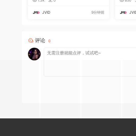
1.3k
0
850
JVID
9分钟前
JVI
评论
0