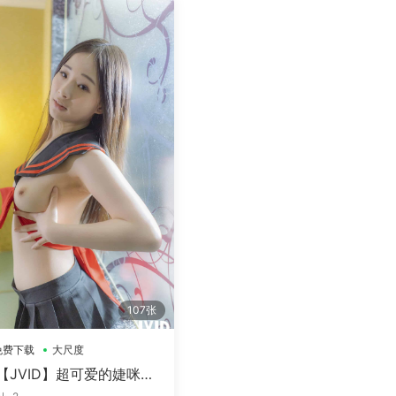
107张
免费下载
大尺度
【JVID】超可爱的婕咪邀
来帮忙解开蝴蝶结