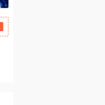
中国狼友 • 3天前
蠢沫沫的写真快更新了吗
来源：
留言板
魅影画廊
• 3天前
这个系列就是这样 模特都是给钱拍个一篇
两篇的
来源：
【ISS系列】大学生萌妹
肉丝袜 • 3天前
挺喜欢这个小美眉的就是找不到她其他的照
片
来源：
【ISS系列】大学生萌妹
魅影画廊
• 4天前