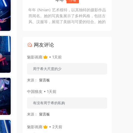
年年 (Nnian) 艺术模特，以其独特的摄影作品
而闻名。她的写真集展示了多种风格，包括古
风、汉服等，展现了美丽与可爱的结合。她的
作品常常以精致的妆容和摄影角度而受到赞
誉，给人以强烈的视觉冲击感。在社交媒体
上，年年被描述为清纯甜美的女孩，拥有治愈
网友评论
的笑容。她的作品不仅在视觉上吸引人，还传
达了丰富的情感和故事。
魅影画廊
• 1天前
周于希大尺度的少
来源：
留言板
中国狼友 • 1天前
有没有周于希的私购
来源：
留言板
魅影画廊
• 2天前