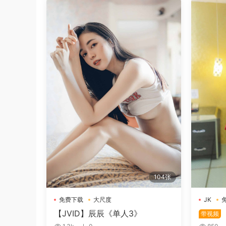
104张
免费下载
大尺度
JK
【JVID】辰辰《单人3》
带视频
请哥哥