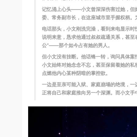
记忆涌上心头——小文曾深深伤害过她，但
委、常务副市长，在这座城市里手握权柄。
电话那头，小文刚洗完澡，看到来电显示时
说明来意，恳求他通过叔叔疏通关系，甚至
公”——那个如今占有她的男人。
但小文没有挂断。他话锋一转，询问具体案
小文始终对她念念不忘，甚至保留着她的私
点燃他内心某种阴暗的掌控欲。
一边是至亲可能入狱、家庭崩塌的绝境，一
正将自己和家庭推向另一个深渊。而小文手