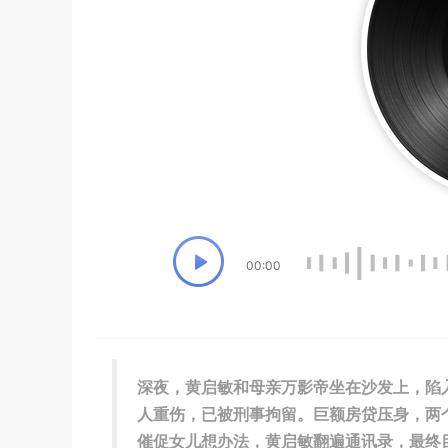
00:00
深夜，黄启敏和母亲万影帝坐在沙发上，陷
人重伤，已被刑事拘留。巨额房贷压身，两
催促女儿想办法，黄启敏翻遍通讯录，最终