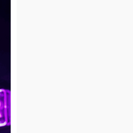
肉丝袜 • 23小时前
挺喜欢这个小美眉的就是找不到她其他的照
片
来源：
【ISS系列】大学生萌妹
魅影画廊
• 2天前
谷歌浏览器
来源：
留言板
中国狼友 • 2天前
视频总是卡顿，用什么浏览器比较好
来源：
留言板
美国狼友 • 2天前
真人估计和照片差十万八千里 不然被帽子
人脸了直接落网