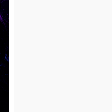
更新了
来源：
留言板
中国狼友 • 3天前
今日还没更
来源：
留言板
魅影画廊
• 3天前
要等30秒验证结束
来源：
年年《维多利亚的秘密》
中国狼友 • 3天前
慢速下载验证跳不出来
来源：
年年《维多利亚的秘密》