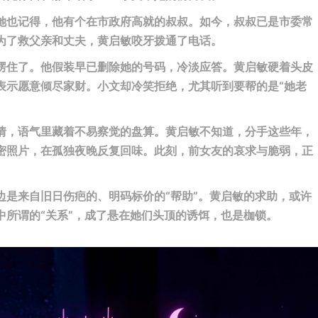
她也记得，他有个在市政府高就的叔叔。如今，叔叔已是市委常
为了救父亲和丈夫，黄启敏咬牙拨通了电话。
愣住了。他假装早已删除她的号码，冷淡应答。黄启敏硬着头皮
表示愿意倾尽家财。小文却冷笑拒绝，尤其听到要帮的是“她老
情，语气里藏着不易察觉的盘算。黄启敏不知道，分手这些年，
密照片，在孤独夜晚反复回味。此刻，前女友的哀求与脆弱，正
边是来自旧日伤疤的、明码标价的“帮助”。黄启敏的求助，或许
中所谓的“关系”，成了悬在她们头顶的诱饵，也是枷锁。