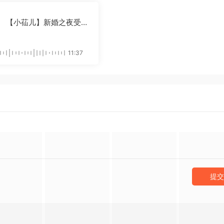
【小苮儿】新婚之夜受辱
失身 第4集
11:37
提交