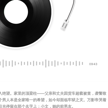
09:43
入绝望。家里的顶梁柱——父亲和丈夫因货车超载被查，袭警致
个男人本是全家唯一的希望，如今却面临牢狱之灾。万影帝哭着
目光停留在那个名字上：小文，她的前男友。