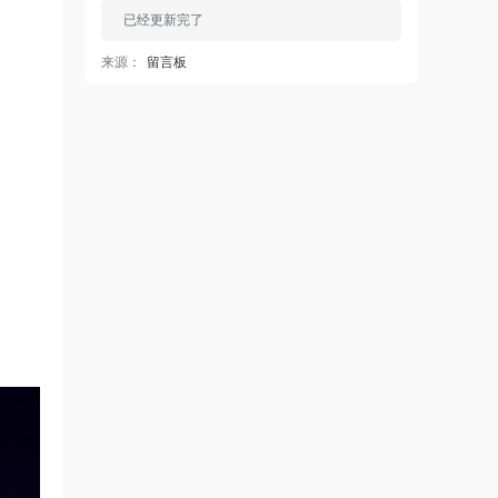
已经更新完了
来源：
留言板
中国狼友 • 20小时前
蠢沫沫的啥时候更新
来源：
留言板
中国狼友 • 20小时前
蠢沫沫的写真快更新了吗
来源：
留言板
魅影画廊
• 21小时前
这个系列就是这样 模特都是给钱拍个一篇
两篇的
来源：
【ISS系列】大学生萌妹