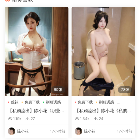
60张
78张
丝袜
免费下载
制服诱惑
免费下载
制服诱惑
大尺度
【私购流出】陈小花《职业装
【私购流出】陈小花《私购流
OL》（1941）
出》（09326）
1.19k
27
1.34k
24
陈小花
17小时前
陈小花
17小时前