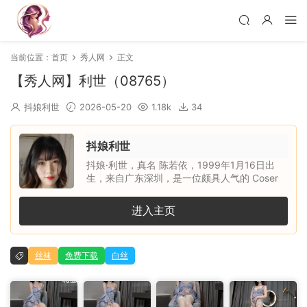
当前位置：
首页
秀人网
正文
【秀人网】利世（08765）
抖娘利世
2026-05-20
1.18k
34
抖娘利世
抖娘·利世，真名 陈若依，1999年1月16日出
生，来自广东深圳，是一位颇具人气的 Coser
与平面模特。她活跃于微博、推特等社交媒体平
台，凭借鲜明的个人风格、精致的角色造型和良
进入主页
好的镜头表现力受到不少粉丝关注。此外，她也
曾为大陆知名写真平台 秀人网 拍摄过多套作
品，在 Cosplay 圈与写真领域都拥有一定人
丝袜
免费下载
白丝
气。