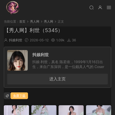
当前位置：
首页
秀人网
秀人网
正文
【秀人网】利世（5345）
抖娘利世
2026-05-12
1.09k
36
抖娘利世
抖娘·利世，真名 陈若依，1999年1月16日出
生，来自广东深圳，是一位颇具人气的 Coser
与平面模特。她活跃于微博、推特等社交媒体平
台，凭借鲜明的个人风格、精致的角色造型和良
进入主页
好的镜头表现力受到不少粉丝关注。此外，她也
曾为大陆知名写真平台 秀人网 拍摄过多套作
品，在 Cosplay 圈与写真领域都拥有一定人
免费下载
气。