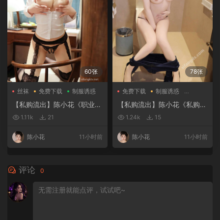
60张
78张
丝袜
免费下载
制服诱惑
免费下载
制服诱惑
大尺度
【私购流出】陈小花《职业装
【私购流出】陈小花《私购流
OL》（1941）
出》（09326）
1.11k
21
1.24k
15
陈小花
11小时前
陈小花
11小时前
评论
0