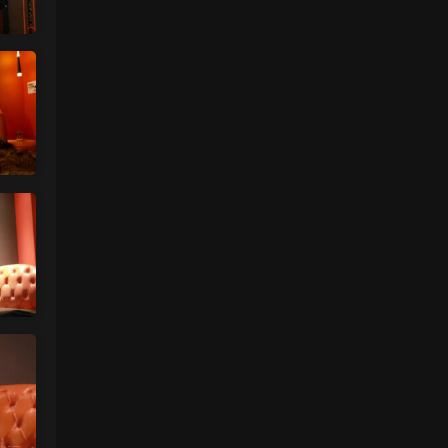
来源：
【国模套图】JK人前露出
（Ceasonshot99）
美国狼友 • 2天前
这个账号属于是推特最神秘的那一类，可以
当规则怪谈来看了：不接推广，也不投推
广...
来源：
【国模套图】JK人前露出
（Ceasonshot99）
美国狼友 • 2天前
脸也太假了，不过骚是真的骚，p34随地小
便憋不住了，建议摄影师拍完趴地上舔干净
别...
来源：
【国模套图】JK人前露出
（Ceasonshot99）
魅影画廊
• 2天前