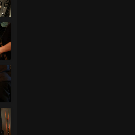
肉丝袜 • 17小时前
挺喜欢这个小美眉的就是找不到她其他的照
片
来源：
【ISS系列】大学生萌妹
魅影画廊
• 1天前
谷歌浏览器
来源：
留言板
中国狼友 • 2天前
视频总是卡顿，用什么浏览器比较好
来源：
留言板
美国狼友 • 2天前
真人估计和照片差十万八千里 不然被帽子
人脸了直接落网