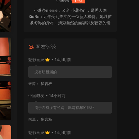
小薯条nienie，又名 小薯条ni，是秀人网
XiuRen 近年受到关注的一位新人模特。她以苗
条匀称的身材、清秀自然的面容以及较强的镜
头表现力逐渐被写真爱好者熟知。2024年至
2026年间，她活跃于多组高质量写真拍摄中，
作品风格涵盖清纯、时尚、性感与剧情化主题
网友评论
等类型。在旅拍、室内场景和主题演绎中，她
都展现出较好的氛围感与表现力。
魅影画廊
• 14小时前
没有明显漏的
来源：
留言板
中国狼友 • 14小时前
周于希有没有私购，就是有漏的那种
来源：
留言板
魅影画廊
• 14小时前