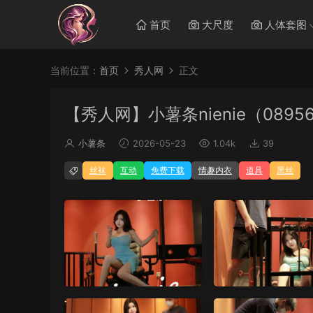
首页
大尺度
人体套图
当前位置：
首页
秀人网
正文
【秀人网】小薯条nienie（0895
小薯条
2026-05-23
1.04k
39
丝袜
互动
免费下载
情趣内衣
道具
黑丝