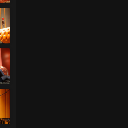
更新了
来源：
留言板
中国狼友 • 2天前
今日还没更
来源：
留言板
魅影画廊
• 3天前
要等30秒验证结束
来源：
年年《维多利亚的秘密》
中国狼友 • 3天前
慢速下载验证跳不出来
来源：
年年《维多利亚的秘密》