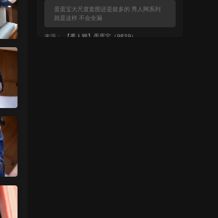
蛋蛋宝大尺度套图还是挺多的 秀人网系列
就是这样 不会全漏
来源：
【秀人网】蛋蛋宝（9839）
麦当1号 • 10小时前
都不给看？
来源：
【秀人网】蛋蛋宝（9839）
魅影画廊
• 2天前
没有明显漏的
来源：
留言板
中国狼友 • 2天前
周于希有没有私购，就是有漏的那种
来源：
留言板