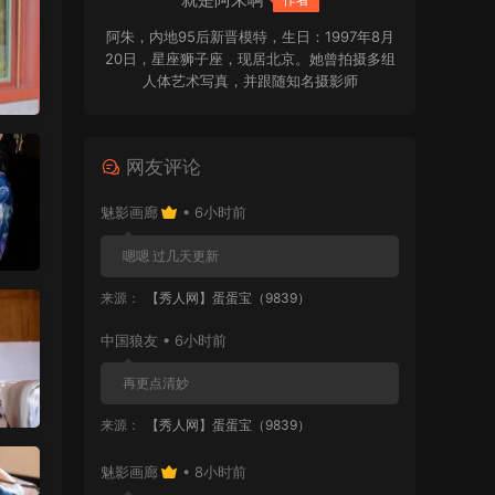
阿朱，内地95后新晋模特，生日：1997年8月
20日，星座狮子座，现居北京。她曾拍摄多组
人体艺术写真，并跟随知名摄影师
WANIMAL、L.P.VISION 合作完成多组风格大
胆的作品，凭借出众表现积累了大量人气，随
后加入秀人旗下。阿朱五官精致，侧颜出众，
网友评论
身形柔美，拥有独特气质与极具辨识度的外
形。她造型风格百变，能够驾驭多种题材与氛
魅影画廊
• 6小时前
围的商业拍摄，合作摄影师众多，镜头表现力
强，拍摄经验十分丰富。
嗯嗯 过几天更新
来源：
【秀人网】蛋蛋宝（9839）
中国狼友 • 6小时前
再更点清妙
来源：
【秀人网】蛋蛋宝（9839）
魅影画廊
• 8小时前