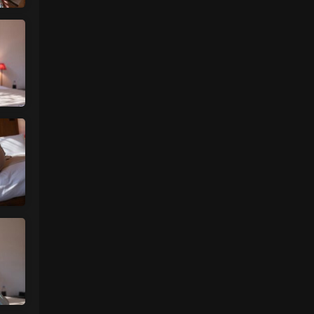
真人估计和照片差十万八千里 不然被帽子
人脸了直接落网
来源：
【国模套图】JK人前露出
（Ceasonshot99）
美国狼友 • 3天前
这个账号属于是推特最神秘的那一类，可以
当规则怪谈来看了：不接推广，也不投推
广...
来源：
【国模套图】JK人前露出
（Ceasonshot99）
美国狼友 • 3天前
脸也太假了，不过骚是真的骚，p34随地小
便憋不住了，建议摄影师拍完趴地上舔干净
别...
来源：
【国模套图】JK人前露出
（Ceasonshot99）