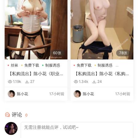
60张
78张
丝袜
免费下载
制服诱惑
免费下载
制服诱惑
大尺度
【私购流出】陈小花《职业装
【私购流出】陈小花《私购流
OL》（1941）
出》（09326）
1.19k
27
1.34k
24
陈小花
17小时前
陈小花
17小时前
评论
0