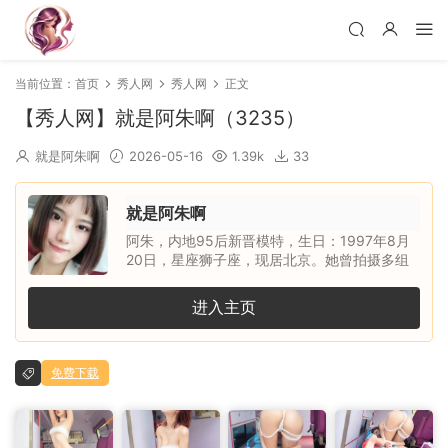
当前位置：
首页
秀人网
秀人网
正文
【秀人网】就是阿朱啊（3235）
就是阿朱啊
2026-05-16
1.39k
33
就是阿朱啊
阿朱，内地95后新晋模特，生日：1997年8月
20日，星座狮子座，现居北京。她曾拍摄多组
人体艺术写真，并跟随知名摄影师 WANIMAL、
L.P.VISION 合作完成多组风格大胆的作品，凭
进入主页
借出众表现积累了大量人气，随后加入秀人旗
下。阿朱五官精致，侧颜出众，身形柔美，拥有
独特气质与极具辨识度的外形。她造型风格百
免费下载
变，能够驾驭多种题材与氛围的商业拍摄，合作
摄影师众多，镜头表现力强，拍摄经验十分丰
富。