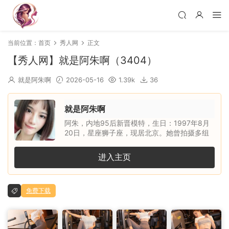
当前位置：
首页
秀人网
正文
【秀人网】就是阿朱啊（3404）
就是阿朱啊
2026-05-16
1.39k
36
就是阿朱啊
阿朱，内地95后新晋模特，生日：1997年8月
20日，星座狮子座，现居北京。她曾拍摄多组
人体艺术写真，并跟随知名摄影师 WANIMAL、
L.P.VISION 合作完成多组风格大胆的作品，凭
进入主页
借出众表现积累了大量人气，随后加入秀人旗
下。阿朱五官精致，侧颜出众，身形柔美，拥有
独特气质与极具辨识度的外形。她造型风格百
免费下载
变，能够驾驭多种题材与氛围的商业拍摄，合作
摄影师众多，镜头表现力强，拍摄经验十分丰
富。