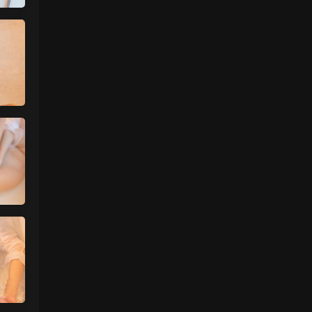
真人估计和照片差十万八千里 不然被帽子
人脸了直接落网
来源：
【国模套图】JK人前露出
（Ceasonshot99）
美国狼友 • 3天前
这个账号属于是推特最神秘的那一类，可以
当规则怪谈来看了：不接推广，也不投推
广...
来源：
【国模套图】JK人前露出
（Ceasonshot99）
美国狼友 • 3天前
脸也太假了，不过骚是真的骚，p34随地小
便憋不住了，建议摄影师拍完趴地上舔干净
别...
来源：
【国模套图】JK人前露出
（Ceasonshot99）