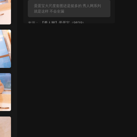
蛋蛋宝大尺度套图还是挺多的 秀人网系列
就是这样 不会全漏
来源：
【秀人网】蛋蛋宝（9839）
麦当1号 • 5小时前
都不给看？
来源：
【秀人网】蛋蛋宝（9839）
魅影画廊
• 1天前
没有明显漏的
来源：
留言板
中国狼友 • 1天前
周于希有没有私购，就是有漏的那种
来源：
留言板