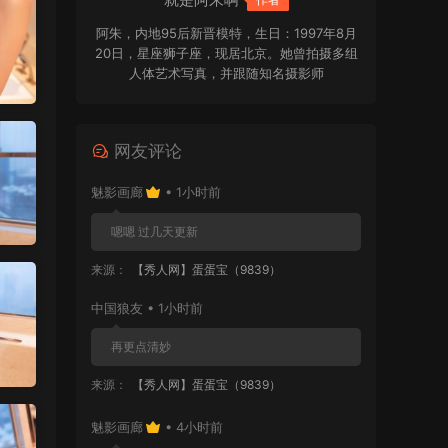
阿朱，内地95后新晋模特，生日：1997年8月
20日，星座狮子座，现居北京。她曾拍摄多组
人体艺术写真，并跟随知名摄影师
WANIMAL、L.P.VISION 合作完成多组风格大
胆的作品，凭借出众表现积累了大量人气，随
后加入秀人旗下。阿朱五官精致，侧颜出众，
网友评论
身形柔美，拥有独特气质与极具辨识度的外
形。她造型风格百变，能够驾驭多种题材与氛
魅影画廊
• 1小时前
围的商业拍摄，合作摄影师众多，镜头表现力
强，拍摄经验十分丰富。
嗯嗯 过几天更新
来源：
【秀人网】蛋蛋宝（9839）
中国狼友 • 1小时前
再更点清妙
来源：
【秀人网】蛋蛋宝（9839）
魅影画廊
• 4小时前