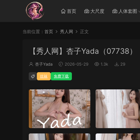
首页
大尺度
人体套图
当前位置：
首页
秀人网
正文
【秀人网】杏子Yada（07738）
杏子Yada
2026-05-29
1.3k
29
丝袜
免费下载