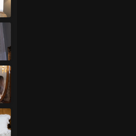
肉丝袜 • 15小时前
挺喜欢这个小美眉的就是找不到她其他的照
片
来源：
【ISS系列】大学生萌妹
魅影画廊
• 1天前
谷歌浏览器
来源：
留言板
中国狼友 • 2天前
视频总是卡顿，用什么浏览器比较好
来源：
留言板
美国狼友 • 2天前
真人估计和照片差十万八千里 不然被帽子
人脸了直接落网