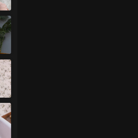
来源：
【国模套图】JK人前露出
（Ceasonshot99）
美国狼友 • 2天前
这个账号属于是推特最神秘的那一类，可以
当规则怪谈来看了：不接推广，也不投推
广...
来源：
【国模套图】JK人前露出
（Ceasonshot99）
美国狼友 • 2天前
脸也太假了，不过骚是真的骚，p34随地小
便憋不住了，建议摄影师拍完趴地上舔干净
别...
来源：
【国模套图】JK人前露出
（Ceasonshot99）
魅影画廊
• 2天前