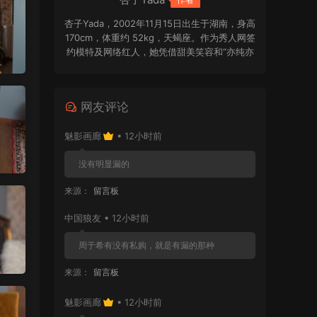
杏子Yada，2002年11月15日出生于湖南，身高
170cm，体重约 52kg，天蝎座。作为秀人网签
约模特及网络红人，她凭借甜美笑容和“亦纯亦
欲”的独特气质受到关注。2024年，杏子Yada
以多套不同风格的写真作品迅速崭露头角，被
不少粉丝视为写真圈颇具潜力的新面孔。她擅
网友评论
长驾驭清纯学妹、复古港风、森系精灵等多种
造型，日系轻文艺的色调与自然松弛的镜头表
魅影画廊
• 12小时前
现，也让她的作品更具辨识度。
没有明显漏的
来源：
留言板
中国狼友 • 12小时前
周于希有没有私购，就是有漏的那种
来源：
留言板
魅影画廊
• 12小时前