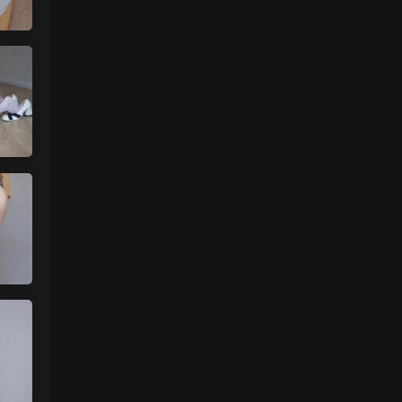
来源：
【ISS系列】大学生萌妹
肉丝袜 • 1天前
挺喜欢这个小美眉的就是找不到她其他的照
片
来源：
【ISS系列】大学生萌妹
魅影画廊
• 2天前
谷歌浏览器
来源：
留言板
中国狼友 • 2天前
视频总是卡顿，用什么浏览器比较好
来源：
留言板
美国狼友 • 3天前