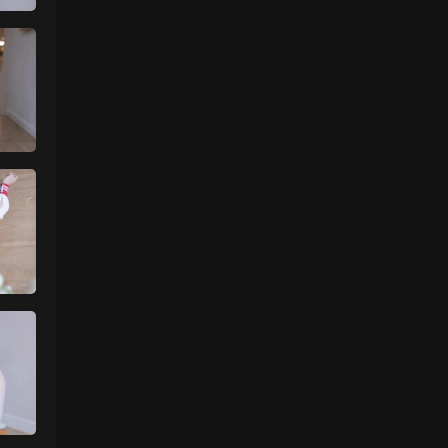
真人估计和照片差十万八千里 不然被帽子
人脸了直接落网
来源：
【国模套图】JK人前露出
（Ceasonshot99）
美国狼友 • 3天前
这个账号属于是推特最神秘的那一类，可以
当规则怪谈来看了：不接推广，也不投推
广...
来源：
【国模套图】JK人前露出
（Ceasonshot99）
美国狼友 • 3天前
脸也太假了，不过骚是真的骚，p34随地小
便憋不住了，建议摄影师拍完趴地上舔干净
别...
来源：
【国模套图】JK人前露出
（Ceasonshot99）