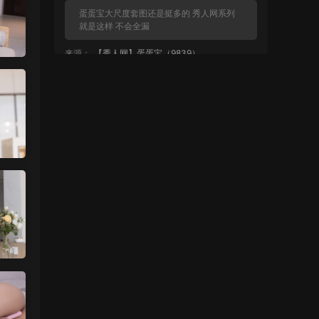
蛋蛋宝大尺度套图还是挺多的 秀人网系列
就是这样 不会全漏
来源：
【秀人网】蛋蛋宝（9839）
麦当1号 • 5小时前
都不给看？
来源：
【秀人网】蛋蛋宝（9839）
魅影画廊
• 1天前
没有明显漏的
来源：
留言板
中国狼友 • 1天前
周于希有没有私购，就是有漏的那种
来源：
留言板