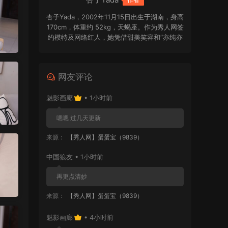
杏子Yada，2002年11月15日出生于湖南，身高
170cm，体重约 52kg，天蝎座。作为秀人网签
约模特及网络红人，她凭借甜美笑容和“亦纯亦
欲”的独特气质受到关注。2024年，杏子Yada
以多套不同风格的写真作品迅速崭露头角，被
不少粉丝视为写真圈颇具潜力的新面孔。她擅
网友评论
长驾驭清纯学妹、复古港风、森系精灵等多种
造型，日系轻文艺的色调与自然松弛的镜头表
魅影画廊
• 1小时前
现，也让她的作品更具辨识度。
嗯嗯 过几天更新
来源：
【秀人网】蛋蛋宝（9839）
中国狼友 • 1小时前
再更点清妙
来源：
【秀人网】蛋蛋宝（9839）
魅影画廊
• 4小时前