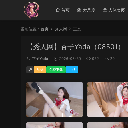
首页
大尺度
人体套图
当前位置：
首页
秀人网
正文
【秀人网】杏子Yada（08501）
杏子Yada
2026-05-30
982
29
丝袜
免费下载
白丝