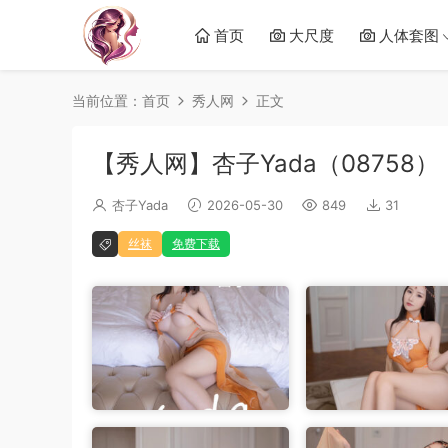
首页
大尺度
人体套图
当前位置：
首页
秀人网
正文
【秀人网】杏子Yada（08758）
杏子Yada
2026-05-30
849
31
丝袜
免费下载