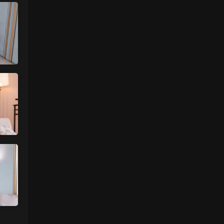
来源：
【国模套图】JK人前露出
（Ceasonshot99）
美国狼友 • 4天前
脸也太假了，不过骚是真的骚，p34随地小
便憋不住了，建议摄影师拍完趴地上舔干净
别...
来源：
【国模套图】JK人前露出
（Ceasonshot99）
魅影画廊
• 4天前
更新了
来源：
留言板
中国狼友 • 4天前
今日还没更
来源：
留言板