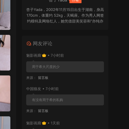
杏子Yada，2002年11月15日出生于湖南，身高
170cm，体重约 52kg，天蝎座。作为秀人网签
约模特及网络红人，她凭借甜美笑容和“亦纯亦
欲”的独特气质受到关注。2024年，杏子Yada
以多套不同风格的写真作品迅速崭露头角，被
不少粉丝视为写真圈颇具潜力的新面孔。她擅
网友评论
长驾驭清纯学妹、复古港风、森系精灵等多种
造型，日系轻文艺的色调与自然松弛的镜头表
魅影画廊
• 7小时前
现，也让她的作品更具辨识度。
周于希大尺度的少
来源：
留言板
中国狼友 • 7小时前
有没有周于希的私购
来源：
留言板
魅影画廊
• 1天前