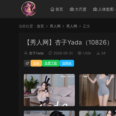
首页
大尺度
人体套图
当前位置：
首页
秀人网
秀人网
正文
【秀人网】杏子Yada（10826）
杏子Yada
2026-05-31
1.02k
34
丝袜
免费下载
渔网袜