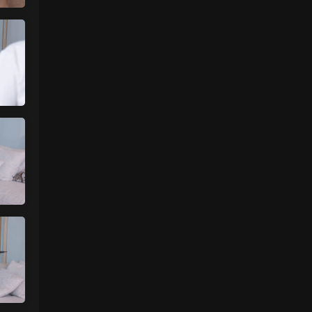
谷歌浏览器
来源：
留言板
中国狼友 • 3天前
视频总是卡顿，用什么浏览器比较好
来源：
留言板
美国狼友 • 4天前
真人估计和照片差十万八千里 不然被帽子
人脸了直接落网
来源：
【国模套图】JK人前露出
（Ceasonshot99）
美国狼友 • 4天前
这个账号属于是推特最神秘的那一类，可以
当规则怪谈来看了：不接推广，也不投推
广...