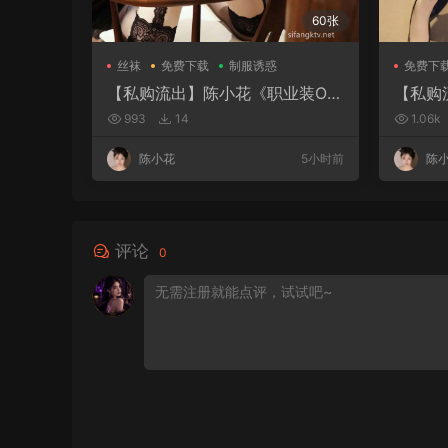
60张
丝袜
免费下载
制服诱惑
免费下
【私购流出】陈小花《职业装O
【私购
L》（1941）
出》（0
993
14
1.06k
陈小花
5小时前
陈
评论
0