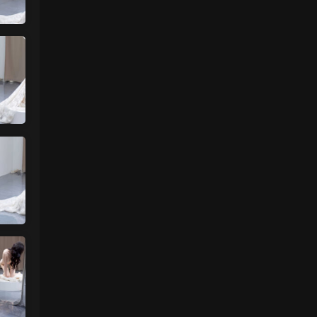
来源：
【国模套图】JK人前露出
（Ceasonshot99）
美国狼友 • 2天前
这个账号属于是推特最神秘的那一类，可以
当规则怪谈来看了：不接推广，也不投推
广...
来源：
【国模套图】JK人前露出
（Ceasonshot99）
美国狼友 • 2天前
脸也太假了，不过骚是真的骚，p34随地小
便憋不住了，建议摄影师拍完趴地上舔干净
别...
来源：
【国模套图】JK人前露出
（Ceasonshot99）
魅影画廊
• 2天前