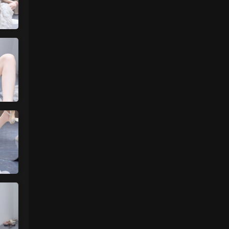
肉丝袜 • 11小时前
挺喜欢这个小美眉的就是找不到她其他的照
片
来源：
【ISS系列】大学生萌妹
魅影画廊
• 1天前
谷歌浏览器
来源：
留言板
中国狼友 • 1天前
视频总是卡顿，用什么浏览器比较好
来源：
留言板
美国狼友 • 2天前
真人估计和照片差十万八千里 不然被帽子
人脸了直接落网