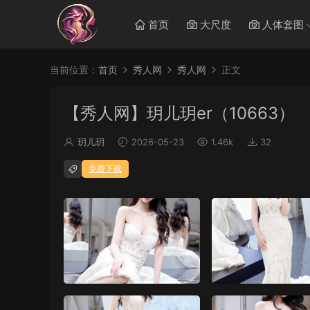
首页
大尺度
人体套图
当前位置：
首页
秀人网
秀人网
正文
【秀人网】玥儿玥er（10663）
玥儿玥
2026-05-23
1.46k
32
免费下载