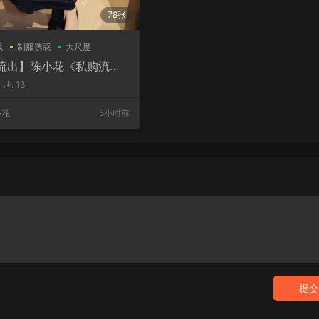
78张
载
制服诱惑
大尺度
流出】陈小花《私购流
9326）
13
小花
5小时前
提交