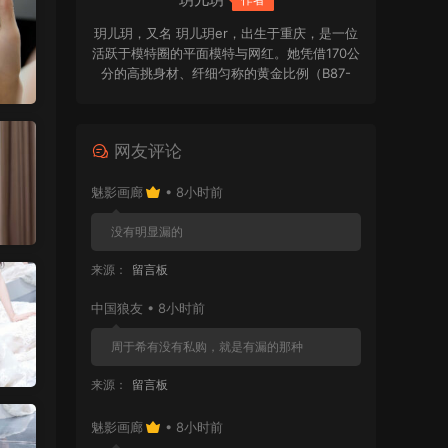
玥儿玥，又名 玥儿玥er，出生于重庆，是一位
活跃于模特圈的平面模特与网红。她凭借170公
分的高挑身材、纤细匀称的黄金比例（B87-
W58-H88）以及精致甜美的脸庞，受到不少粉
丝喜爱，并被誉为“微笑仙女”。她曾在尤蜜
YouMi、秀人网等平台拍摄多组高质量写真，
网友评论
作品风格清新自然，镜头表现力出众，在写真
圈中拥有较高人气。
魅影画廊
• 8小时前
没有明显漏的
来源：
留言板
中国狼友 • 8小时前
周于希有没有私购，就是有漏的那种
来源：
留言板
魅影画廊
• 8小时前