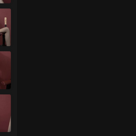
谷歌浏览器
来源：
留言板
中国狼友 • 3天前
视频总是卡顿，用什么浏览器比较好
来源：
留言板
美国狼友 • 4天前
真人估计和照片差十万八千里 不然被帽子
人脸了直接落网
来源：
【国模套图】JK人前露出
（Ceasonshot99）
美国狼友 • 4天前
这个账号属于是推特最神秘的那一类，可以
当规则怪谈来看了：不接推广，也不投推
广...