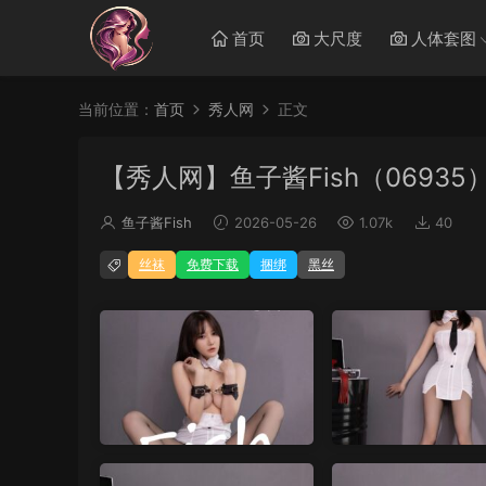
首页
大尺度
人体套图
当前位置：
首页
秀人网
正文
【秀人网】鱼子酱Fish（06935
鱼子酱Fish
2026-05-26
1.07k
40
丝袜
免费下载
捆绑
黑丝