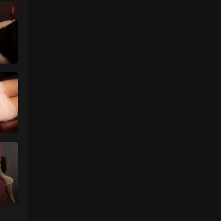
来源：
【国模套图】JK人前露出
（Ceasonshot99）
美国狼友 • 4天前
脸也太假了，不过骚是真的骚，p34随地小
便憋不住了，建议摄影师拍完趴地上舔干净
别...
来源：
【国模套图】JK人前露出
（Ceasonshot99）
魅影画廊
• 4天前
更新了
来源：
留言板
中国狼友 • 4天前
今日还没更
来源：
留言板