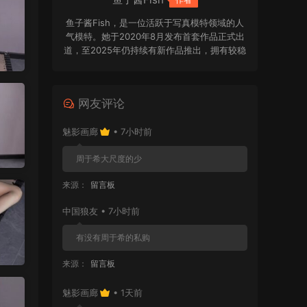
鱼子酱Fish，是一位活跃于写真模特领域的人
气模特。她于2020年8月发布首套作品正式出
道，至2025年仍持续有新作品推出，拥有较稳
定的创作与更新频率。出道六年间，鱼子酱
Fish累计拍摄了大量写真作品，其中与 XiuRen
秀人网 合作推出了 221套高清写真，在写真圈
网友评论
中拥有较高辨识度与人气。此外，她在抖音平
台也积累了约 160万粉丝，具备较强的网络关
魅影画廊
• 7小时前
注度。
周于希大尺度的少
来源：
留言板
中国狼友 • 7小时前
有没有周于希的私购
来源：
留言板
魅影画廊
• 1天前