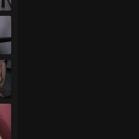
中国狼友 • 2天前
蠢沫沫的写真快更新了吗
来源：
留言板
魅影画廊
• 2天前
这个系列就是这样 模特都是给钱拍个一篇
两篇的
来源：
【ISS系列】大学生萌妹
肉丝袜 • 2天前
挺喜欢这个小美眉的就是找不到她其他的照
片
来源：
【ISS系列】大学生萌妹
魅影画廊
• 3天前