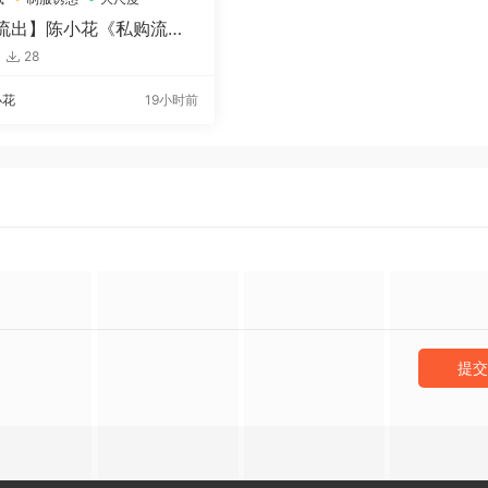
流出】陈小花《私购流
9326）
28
小花
19小时前
提交