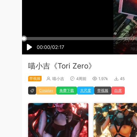
00:00/02:17
喵小吉《Tori Zero》
带视频
喵小吉
4周前
1.97k
45
Cosplay
免费下载
大尺度
带视频
白虎