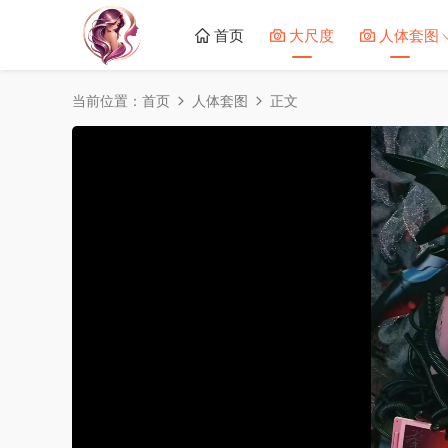
首页
大尺度
人体套图
当前位置：
首页
人体套图
正文
50%
75%
100%