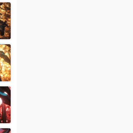
肉丝袜 • 1天前
挺喜欢这个小美眉的就是找不到她其他的照
片
来源：
【ISS系列】大学生萌妹
魅影画廊
• 2天前
谷歌浏览器
来源：
留言板
中国狼友 • 2天前
视频总是卡顿，用什么浏览器比较好
来源：
留言板
美国狼友 • 2天前
真人估计和照片差十万八千里 不然被帽子
人脸了直接落网