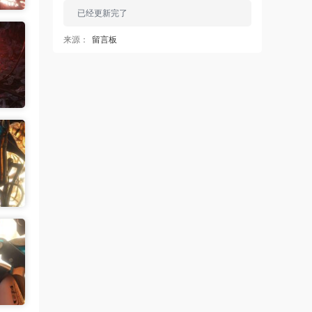
已经更新完了
来源：
留言板
中国狼友 • 23小时前
蠢沫沫的啥时候更新
来源：
留言板
中国狼友 • 23小时前
蠢沫沫的写真快更新了吗
来源：
留言板
魅影画廊
• 23小时前
这个系列就是这样 模特都是给钱拍个一篇
两篇的
来源：
【ISS系列】大学生萌妹