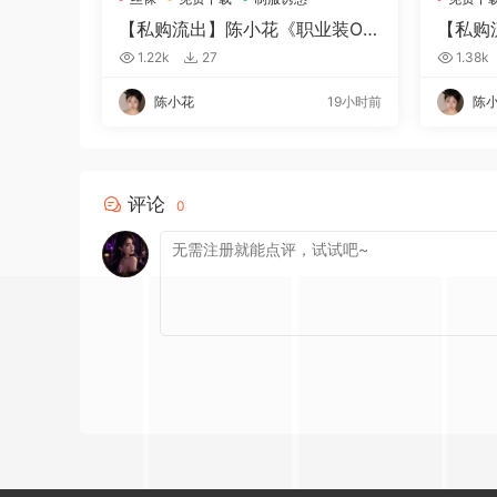
【私购流出】陈小花《职业装O
【私购
L》（1941）
出》（0
1.22k
27
1.38k
陈小花
19小时前
陈
评论
0