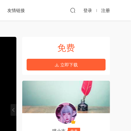
友情链接
登录
注册
:15:30
共
免费
3
节
·
立即下载
视
·
频
视
·
1
频
视
2
频
3
喵小吉
作者