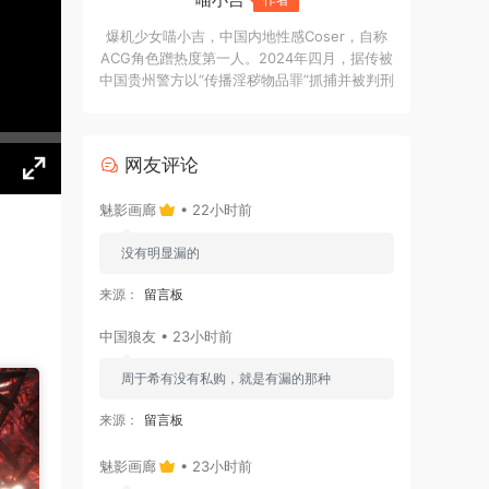
爆机少女喵小吉，中国内地性感Coser，自称
ACG角色蹭热度第一人。2024年四月，据传被
中国贵州警方以“传播淫秽物品罪”抓捕并被判刑
十年。
网友评论
魅影画廊
• 22小时前
没有明显漏的
来源：
留言板
中国狼友 • 23小时前
周于希有没有私购，就是有漏的那种
来源：
留言板
魅影画廊
• 23小时前