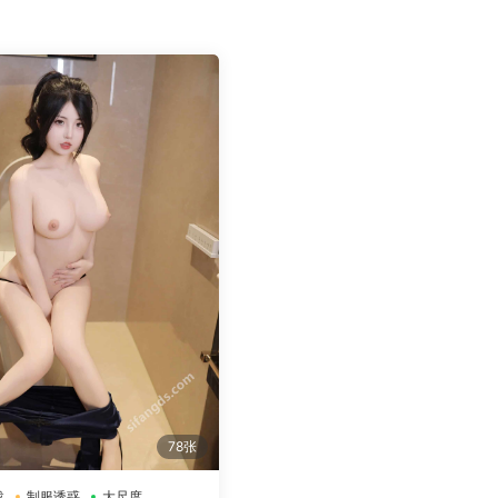
78张
载
制服诱惑
大尺度