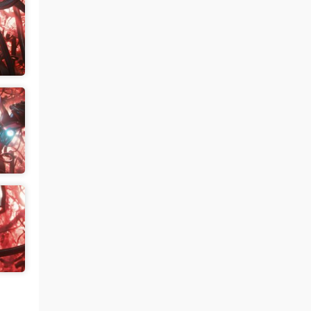
来源：
【国模套图】JK人前露出
（Ceasonshot99）
美国狼友 • 3天前
这个账号属于是推特最神秘的那一类，可以
当规则怪谈来看了：不接推广，也不投推
广...
来源：
【国模套图】JK人前露出
（Ceasonshot99）
美国狼友 • 3天前
脸也太假了，不过骚是真的骚，p34随地小
便憋不住了，建议摄影师拍完趴地上舔干净
别...
来源：
【国模套图】JK人前露出
（Ceasonshot99）
魅影画廊
• 3天前