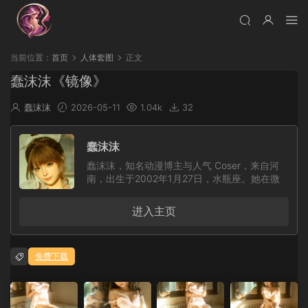
当前位置：
首页
人体套图
正文
蠢沫沫《镜像》
蠢沫沫
2026-05-11
1.04k
32
蠢沫沫
蠢沫沫，知名动漫博主与人气 Coser，来自河
南，出生于2002年1月27日，水瓶座。她在微
博、小红书和抖音等平台上都有较高关注度，深
受众多粉丝喜爱。蠢沫沫精通汉语、日语和英语
进入主页
三门语言，个人能力较为出众。作为一名热爱二
次元文化的 Coser，她也经常参加各类漫展活
动，凭借对角色的用心还原和独特表现力，给粉
免费下载
丝留下了深刻印象。