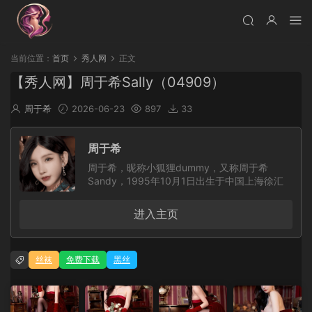
当前位置：
首页
秀人网
正文
【秀人网】周于希Sally（04909）
周于希
2026-06-23
897
33
周于希
周于希，昵称小狐狸dummy，又称周于希
Sandy，1995年10月1日出生于中国上海徐汇
区，天秤座，身高约165cm，三围
B88/W60/H86，毕业于上海交通大学医学院中
进入主页
医学专业。她是内地平面模特、一直播女主播，
曾为北京热度文化传媒有限公司女主播，凭借清
新甜美的外形、自然大方的镜头表现力和亲和力
丝袜
免费下载
黑丝
受到关注。生活中的她兴趣广泛，喜欢旅游、时
尚、文艺与美食，个人语录是：根本没有正确的
选择，我们只能靠奋斗来使当初的选择显得正
确。