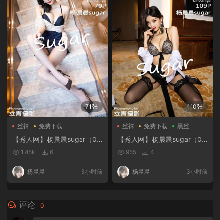
71张
110张
丝袜
免费下载
丝袜
免费下载
黑丝
【秀人网】杨晨晨sugar（01
【秀人网】杨晨晨sugar（01
717）
662）
1.45k
6
955
4
杨晨晨
3小时前
杨晨晨
3小时前
评论
0