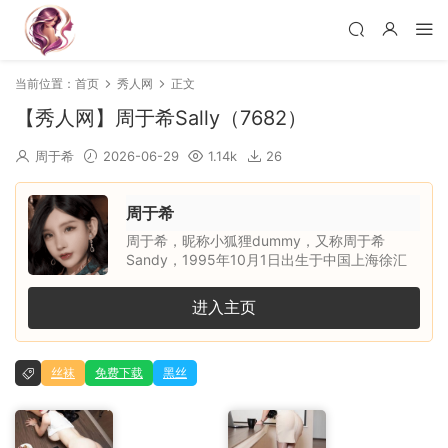
当前位置：
首页
秀人网
正文
【秀人网】周于希Sally（7682）
周于希
2026-06-29
1.14k
26
周于希
周于希，昵称小狐狸dummy，又称周于希
Sandy，1995年10月1日出生于中国上海徐汇
区，天秤座，身高约165cm，三围
B88/W60/H86，毕业于上海交通大学医学院中
进入主页
医学专业。她是内地平面模特、一直播女主播，
曾为北京热度文化传媒有限公司女主播，凭借清
新甜美的外形、自然大方的镜头表现力和亲和力
丝袜
免费下载
黑丝
受到关注。生活中的她兴趣广泛，喜欢旅游、时
尚、文艺与美食，个人语录是：根本没有正确的
选择，我们只能靠奋斗来使当初的选择显得正
确。