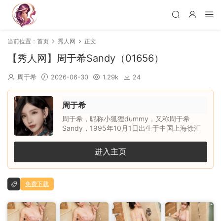
当前位置：
首页
秀人网
正文
【秀人网】周于希Sandy（01656）
周于希
2026-06-30
1.29k
24
周于希
周于希，昵称小狐狸dummy，又称周于希
Sandy，1995年10月1日出生于中国上海徐汇
区，天秤座，身高约165cm，三围
B88/W60/H86，毕业于上海交通大学医学院中
进入主页
医学专业。她是内地平面模特、一直播女主播，
曾为北京热度文化传媒有限公司女主播，凭借清
新甜美的外形、自然大方的镜头表现力和亲和力
免费下载
受到关注。生活中的她兴趣广泛，喜欢旅游、时
尚、文艺与美食，个人语录是：根本没有正确的
选择，我们只能靠奋斗来使当初的选择显得正
确。