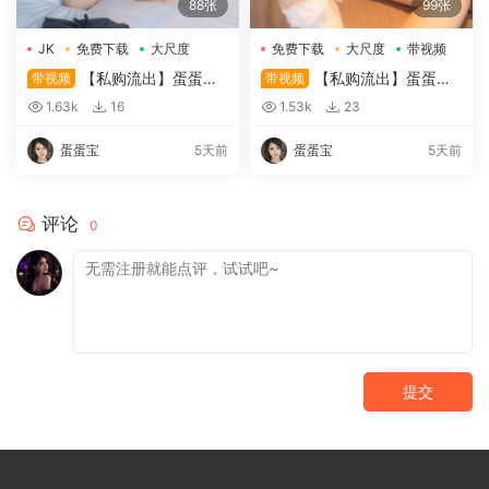
88张
99张
JK
免费下载
大尺度
免费下载
大尺度
带视频
【私购流出】蛋蛋宝
【私购流出】蛋蛋宝
带视频
带视频
《私购流出》（8870）
《私购流出》（8782）
1.63k
16
1.53k
23
蛋蛋宝
5天前
蛋蛋宝
5天前
评论
0
提交