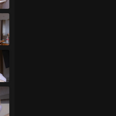
来源：
【国模套图】JK人前露出
（Ceasonshot99）
美国狼友 • 2天前
这个账号属于是推特最神秘的那一类，可以
当规则怪谈来看了：不接推广，也不投推
广...
来源：
【国模套图】JK人前露出
（Ceasonshot99）
美国狼友 • 2天前
脸也太假了，不过骚是真的骚，p34随地小
便憋不住了，建议摄影师拍完趴地上舔干净
别...
来源：
【国模套图】JK人前露出
（Ceasonshot99）
魅影画廊
• 2天前