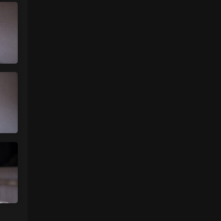
魅影画廊
• 3天前
过几天更新
来源：
【秀人网】小薯条nienie（08087）
中国狼友 • 3天前
什么时候更一下王雨纯和林星阑的
来源：
【秀人网】小薯条nienie（08087）
中国狼友 • 3天前
什么时候更一下林星阑和王雨纯的？
来源：
留言板
魅影画廊
• 5天前
有啊 不过要过几天更新 最近几天的内容已
经上传好了
来源：
留言板