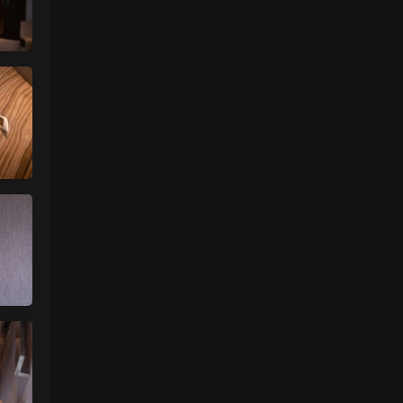
肉丝袜 • 14小时前
挺喜欢这个小美眉的就是找不到她其他的照
片
来源：
【ISS系列】大学生萌妹
魅影画廊
• 1天前
谷歌浏览器
来源：
留言板
中国狼友 • 1天前
视频总是卡顿，用什么浏览器比较好
来源：
留言板
美国狼友 • 2天前
真人估计和照片差十万八千里 不然被帽子
人脸了直接落网