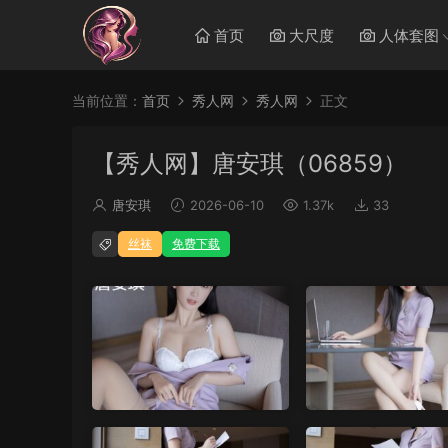
首页
大尺度
人体套图
当前位置：
首页
秀人网
秀人网
正文
【秀人网】唐安琪（06859）
唐安琪
2026-06-10
1.37k
33
丝袜
免费下载