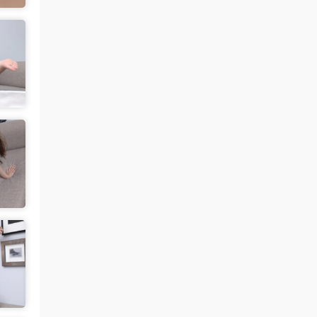
来源：
【国模套图】JK人前露出
（Ceasonshot99）
美国狼友 • 3天前
脸也太假了，不过骚是真的骚，p34随地小
便憋不住了，建议摄影师拍完趴地上舔干净
别...
来源：
【国模套图】JK人前露出
（Ceasonshot99）
魅影画廊
• 3天前
更新了
来源：
留言板
中国狼友 • 3天前
今日还没更
来源：
留言板