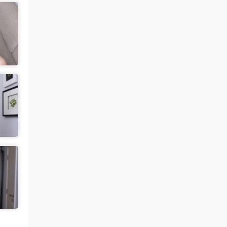
魅影画廊
• 3天前
要等30秒验证结束
来源：
年年《维多利亚的秘密》
中国狼友 • 3天前
慢速下载验证跳不出来
来源：
年年《维多利亚的秘密》
魅影画廊
• 4天前
过几天更新
来源：
【秀人网】小薯条nienie（08087）
中国狼友 • 4天前
什么时候更一下王雨纯和林星阑的
来源：
【秀人网】小薯条nienie（08087）