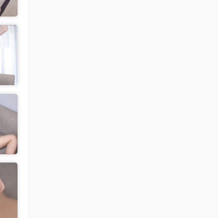
来源：
留言板
中国狼友 • 2天前
视频总是卡顿，用什么浏览器比较好
来源：
留言板
美国狼友 • 3天前
真人估计和照片差十万八千里 不然被帽子
人脸了直接落网
来源：
【国模套图】JK人前露出
（Ceasonshot99）
美国狼友 • 3天前
这个账号属于是推特最神秘的那一类，可以
当规则怪谈来看了：不接推广，也不投推
广...