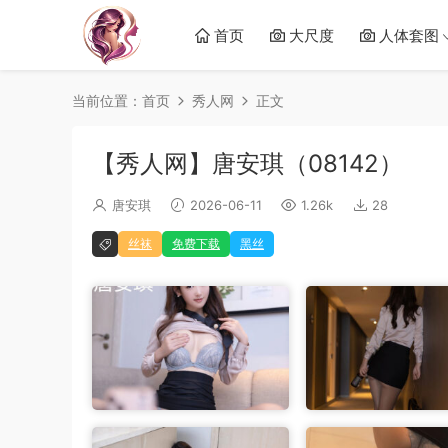
首页
大尺度
人体套图
当前位置：
首页
秀人网
正文
【秀人网】唐安琪（08142）
唐安琪
2026-06-11
1.26k
28
丝袜
免费下载
黑丝