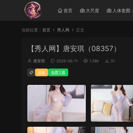
首页
大尺度
人体套图
当前位置：
首页
秀人网
正文
【秀人网】唐安琪（08357）
唐安琪
2026-06-11
1.28k
31
丝袜
免费下载