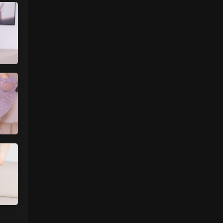
魅影画廊
• 3天前
要等30秒验证结束
来源：
年年《维多利亚的秘密》
中国狼友 • 3天前
慢速下载验证跳不出来
来源：
年年《维多利亚的秘密》
魅影画廊
• 4天前
过几天更新
来源：
【秀人网】小薯条nienie（08087）
中国狼友 • 4天前
什么时候更一下王雨纯和林星阑的
来源：
【秀人网】小薯条nienie（08087）