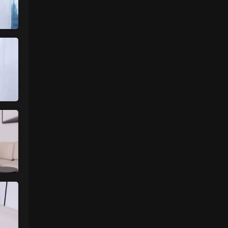
中国狼友 • 1天前
蠢沫沫的写真快更新了吗
来源：
留言板
魅影画廊
• 1天前
这个系列就是这样 模特都是给钱拍个一篇
两篇的
来源：
【ISS系列】大学生萌妹
肉丝袜 • 1天前
挺喜欢这个小美眉的就是找不到她其他的照
片
来源：
【ISS系列】大学生萌妹
魅影画廊
• 2天前
谷歌浏览器