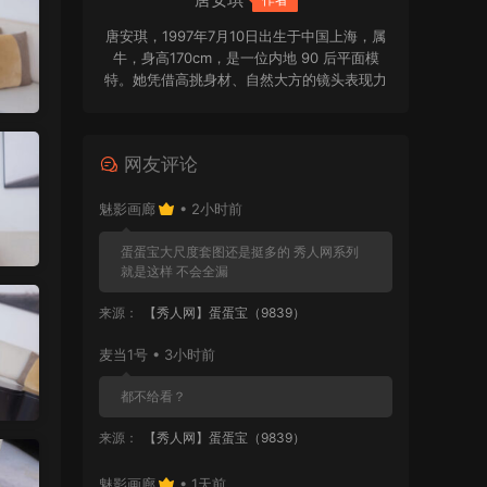
唐安琪，1997年7月10日出生于中国上海，属
牛，身高170cm，是一位内地 90 后平面模
特。她凭借高挑身材、自然大方的镜头表现力
和清新亮眼的个人气质受到关注，在写真拍摄
与平面模特领域拥有一定辨识度。
网友评论
魅影画廊
• 2小时前
蛋蛋宝大尺度套图还是挺多的 秀人网系列
就是这样 不会全漏
来源：
【秀人网】蛋蛋宝（9839）
麦当1号 • 3小时前
都不给看？
来源：
【秀人网】蛋蛋宝（9839）
魅影画廊
• 1天前