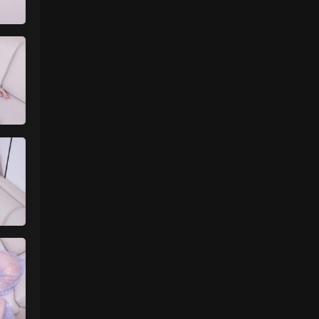
来源：
留言板
中国狼友 • 2天前
视频总是卡顿，用什么浏览器比较好
来源：
留言板
美国狼友 • 3天前
真人估计和照片差十万八千里 不然被帽子
人脸了直接落网
来源：
【国模套图】JK人前露出
（Ceasonshot99）
美国狼友 • 3天前
这个账号属于是推特最神秘的那一类，可以
当规则怪谈来看了：不接推广，也不投推
广...