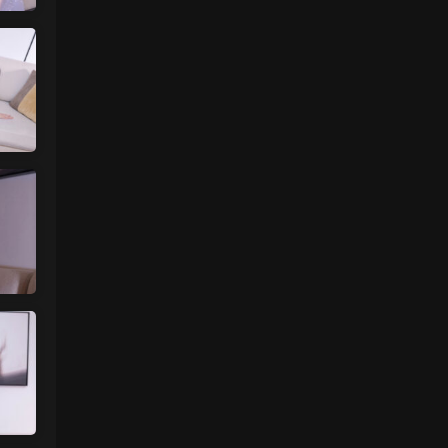
来源：
【国模套图】JK人前露出
（Ceasonshot99）
美国狼友 • 3天前
脸也太假了，不过骚是真的骚，p34随地小
便憋不住了，建议摄影师拍完趴地上舔干净
别...
来源：
【国模套图】JK人前露出
（Ceasonshot99）
魅影画廊
• 3天前
更新了
来源：
留言板
中国狼友 • 3天前
今日还没更
来源：
留言板