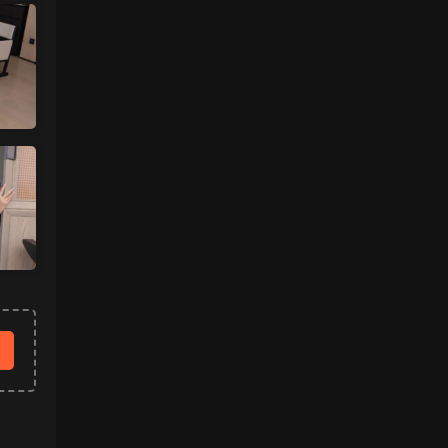
来源：
【国模套图】JK人前露出
（Ceasonshot99）
美国狼友 • 4天前
脸也太假了，不过骚是真的骚，p34随地小
便憋不住了，建议摄影师拍完趴地上舔干净
别...
来源：
【国模套图】JK人前露出
（Ceasonshot99）
魅影画廊
• 4天前
更新了
来源：
留言板
中国狼友 • 4天前
今日还没更
来源：
留言板