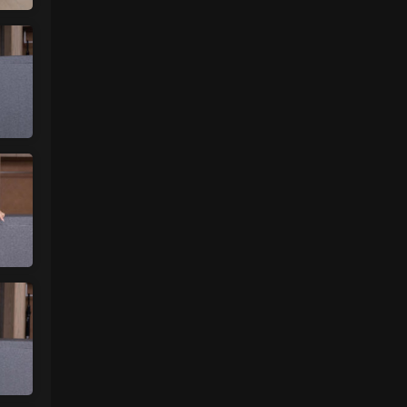
谷歌浏览器
来源：
留言板
中国狼友 • 3天前
视频总是卡顿，用什么浏览器比较好
来源：
留言板
美国狼友 • 4天前
真人估计和照片差十万八千里 不然被帽子
人脸了直接落网
来源：
【国模套图】JK人前露出
（Ceasonshot99）
美国狼友 • 4天前
这个账号属于是推特最神秘的那一类，可以
当规则怪谈来看了：不接推广，也不投推
广...