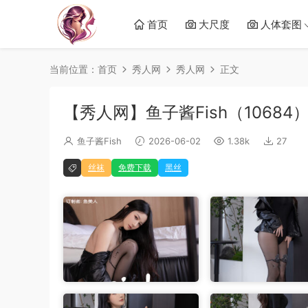
首页
大尺度
人体套图
当前位置：
首页
秀人网
秀人网
正文
【秀人网】鱼子酱Fish（10684
鱼子酱Fish
2026-06-02
1.38k
27
丝袜
免费下载
黑丝