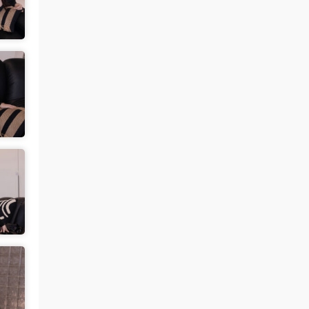
肉丝袜 • 20小时前
挺喜欢这个小美眉的就是找不到她其他的照
片
来源：
【ISS系列】大学生萌妹
魅影画廊
• 2天前
谷歌浏览器
来源：
留言板
中国狼友 • 2天前
视频总是卡顿，用什么浏览器比较好
来源：
留言板
美国狼友 • 2天前
真人估计和照片差十万八千里 不然被帽子
人脸了直接落网