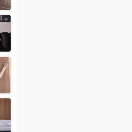
来源：
【国模套图】JK人前露出
（Ceasonshot99）
美国狼友 • 3天前
这个账号属于是推特最神秘的那一类，可以
当规则怪谈来看了：不接推广，也不投推
广...
来源：
【国模套图】JK人前露出
（Ceasonshot99）
美国狼友 • 3天前
脸也太假了，不过骚是真的骚，p34随地小
便憋不住了，建议摄影师拍完趴地上舔干净
别...
来源：
【国模套图】JK人前露出
（Ceasonshot99）
魅影画廊
• 3天前