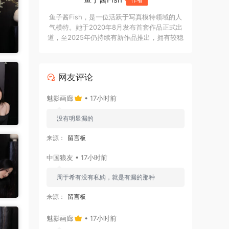
鱼子酱Fish，是一位活跃于写真模特领域的人
气模特。她于2020年8月发布首套作品正式出
道，至2025年仍持续有新作品推出，拥有较稳
定的创作与更新频率。出道六年间，鱼子酱
Fish累计拍摄了大量写真作品，其中与 XiuRen
秀人网 合作推出了 221套高清写真，在写真圈
网友评论
中拥有较高辨识度与人气。此外，她在抖音平
台也积累了约 160万粉丝，具备较强的网络关
魅影画廊
• 17小时前
注度。
没有明显漏的
来源：
留言板
中国狼友 • 17小时前
周于希有没有私购，就是有漏的那种
来源：
留言板
魅影画廊
• 17小时前