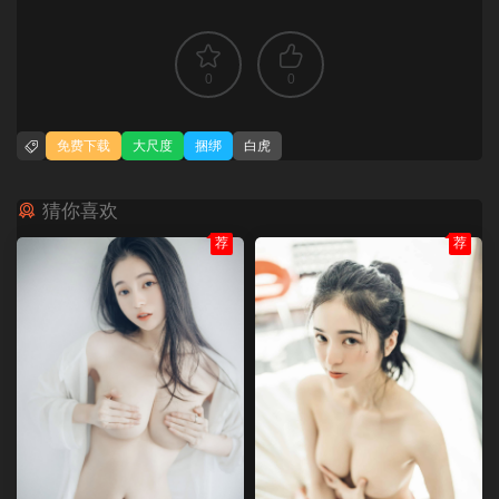
0
0
免费下载
大尺度
捆绑
白虎
猜你喜欢
荐
荐