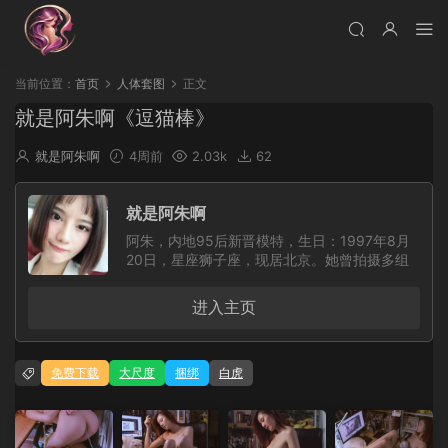
当前位置：
首页
人体套图
正文
就是阿朱啊《逗猫棒》
就是阿朱啊
4周前
2.03k
62
就是阿朱啊
阿朱，内地95后新晋模特，生日：1997年8月
20日，星座狮子座，现居北京。她曾拍摄多组
人体艺术写真，并跟随知名摄影师 WANIMAL、
L.P.VISION 合作完成多组风格大胆的作品，凭
进入主页
借出众表现积累了大量人气，随后加入秀人旗
下。阿朱五官精致，侧颜出众，身形柔美，拥有
独特气质与极具辨识度的外形。她造型风格百
免费下载
大尺度
捆绑
白虎
变，能够驾驭多种题材与氛围的商业拍摄，合作
摄影师众多，镜头表现力强，拍摄经验十分丰
富。