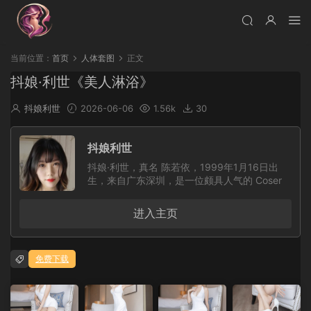
当前位置：
首页
人体套图
正文
抖娘·利世《美人淋浴》
抖娘利世
2026-06-06
1.56k
30
抖娘利世
抖娘·利世，真名 陈若依，1999年1月16日出
生，来自广东深圳，是一位颇具人气的 Coser
与平面模特。她活跃于微博、推特等社交媒体平
台，凭借鲜明的个人风格、精致的角色造型和良
进入主页
好的镜头表现力受到不少粉丝关注。此外，她也
曾为大陆知名写真平台 秀人网 拍摄过多套作
品，在 Cosplay 圈与写真领域都拥有一定人
免费下载
气。