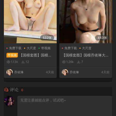
532张
443张
免费下载
大尺度
带视频
免费下载
大尺度
【国模套图】国模乔
【国模套图】国模乔依琳大尺
带视频
依琳大尺度人体私拍套图（2
度人体私拍套图
1.13k
12
1.26k
7
018-01-21）
乔依琳
4天前
乔依琳
4天前
评论
0