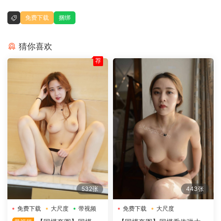
免费下载
捆绑
猜你喜欢
荐
532张
443张
免费下载
大尺度
带视频
免费下载
大尺度