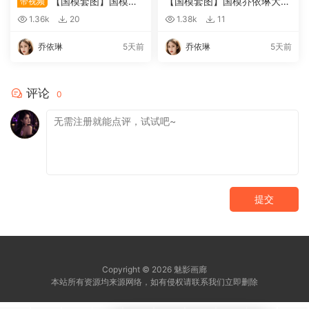
【国模套图】国模乔
【国模套图】国模乔依琳大尺
带视频
依琳大尺度人体私拍套图（2
度人体私拍套图
1.36k
20
1.38k
11
018-01-21）
乔依琳
5天前
乔依琳
5天前
评论
0
提交
Copyright © 2026 魅影画廊
本站所有资源均来源网络，如有侵权请联系我们立即删除