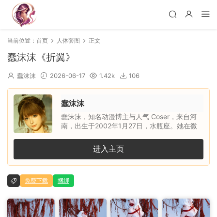
当前位置：
首页
人体套图
正文
蠢沫沫《折翼》
蠢沫沫
2026-06-17
1.42k
106
蠢沫沫
蠢沫沫，知名动漫博主与人气 Coser，来自河
南，出生于2002年1月27日，水瓶座。她在微
博、小红书和抖音等平台上都有较高关注度，深
受众多粉丝喜爱。蠢沫沫精通汉语、日语和英语
进入主页
三门语言，个人能力较为出众。作为一名热爱二
次元文化的 Coser，她也经常参加各类漫展活
动，凭借对角色的用心还原和独特表现力，给粉
免费下载
捆绑
丝留下了深刻印象。