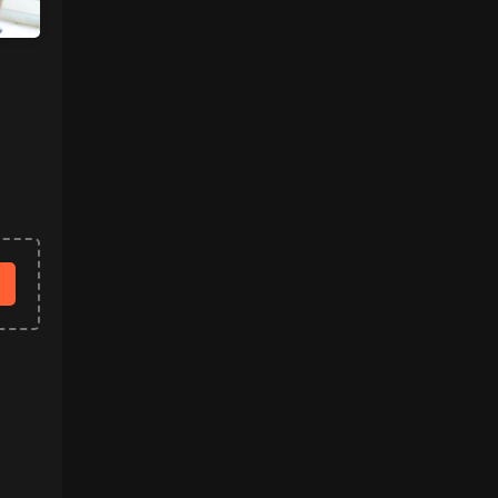
来源：
【ISS系列】大学生萌妹
肉丝袜 • 2天前
挺喜欢这个小美眉的就是找不到她其他的照
片
来源：
【ISS系列】大学生萌妹
魅影画廊
• 2天前
谷歌浏览器
来源：
留言板
中国狼友 • 3天前
视频总是卡顿，用什么浏览器比较好
来源：
留言板
美国狼友 • 3天前