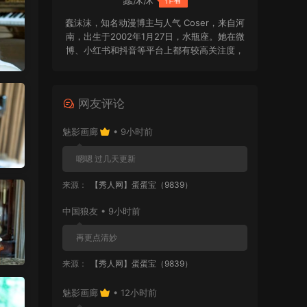
蠢沫沫，知名动漫博主与人气 Coser，来自河
南，出生于2002年1月27日，水瓶座。她在微
博、小红书和抖音等平台上都有较高关注度，
深受众多粉丝喜爱。蠢沫沫精通汉语、日语和
英语三门语言，个人能力较为出众。作为一名
热爱二次元文化的 Coser，她也经常参加各类
网友评论
漫展活动，凭借对角色的用心还原和独特表现
力，给粉丝留下了深刻印象。
魅影画廊
• 9小时前
嗯嗯 过几天更新
来源：
【秀人网】蛋蛋宝（9839）
中国狼友 • 9小时前
再更点清妙
来源：
【秀人网】蛋蛋宝（9839）
魅影画廊
• 12小时前