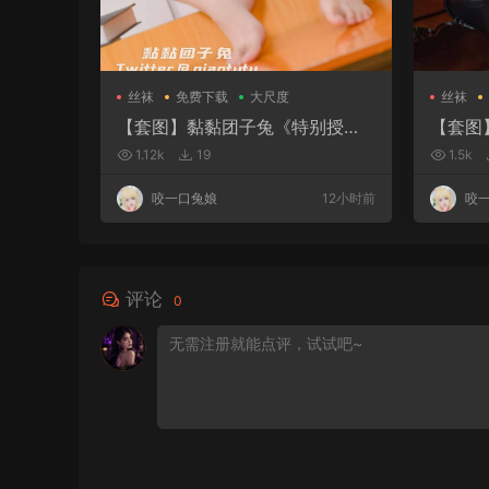
52张
49张
丝袜
免费下载
大尺度
丝袜
【套图】黏黏团子兔《特别授
【套图
课》
1.12k
19
1.5k
咬一口兔娘
12小时前
咬
评论
0