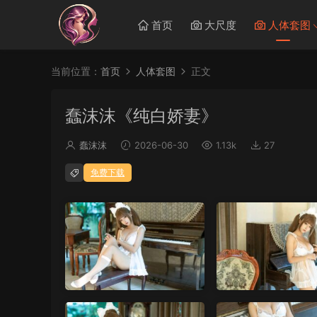
首页
大尺度
人体套图
当前位置：
首页
人体套图
正文
蠢沫沫《纯白娇妻》
蠢沫沫
2026-06-30
1.13k
27
免费下载