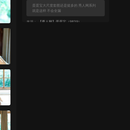
蛋蛋宝大尺度套图还是挺多的 秀人网系列
就是这样 不会全漏
来源：
【秀人网】蛋蛋宝（9839）
麦当1号 • 13小时前
都不给看？
来源：
【秀人网】蛋蛋宝（9839）
魅影画廊
• 2天前
没有明显漏的
来源：
留言板
中国狼友 • 2天前
周于希有没有私购，就是有漏的那种
来源：
留言板