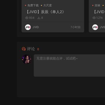
免费下载
大尺度
丝袜
【JVID】辰辰《单人2》
【JVI
934
8
1.21k
JVID
7小时前
JVI
评论
0