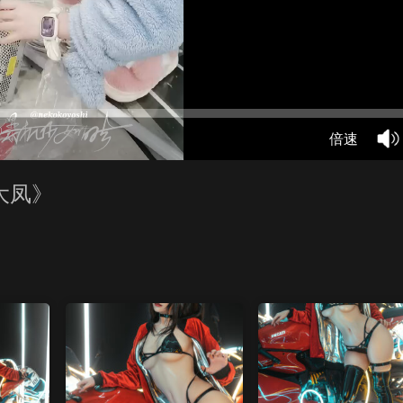
倍速
大凤》