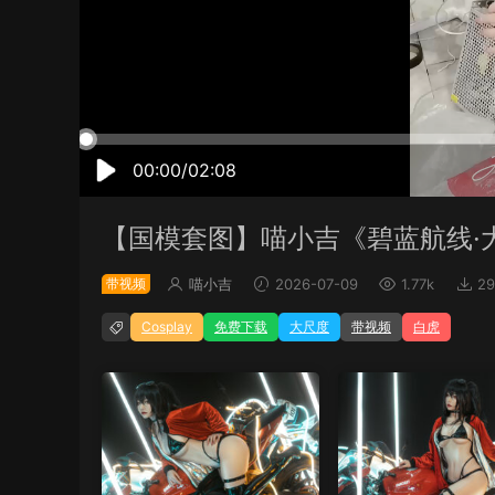
00:00/02:08
【国模套图】喵小吉《碧蓝航线·
带视频
喵小吉
2026-07-09
1.77k
29
Cosplay
免费下载
大尺度
带视频
白虎