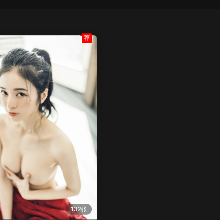
荐
132张