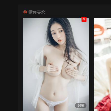
猜你喜欢
荐
96张