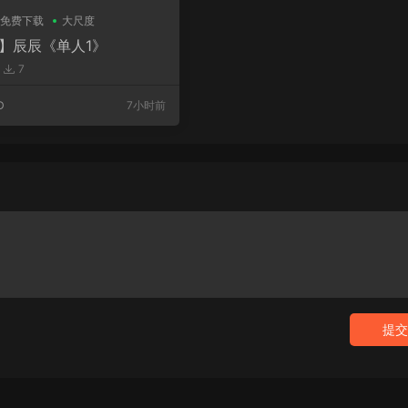
免费下载
大尺度
D】辰辰《单人1》
7
D
7小时前
提交