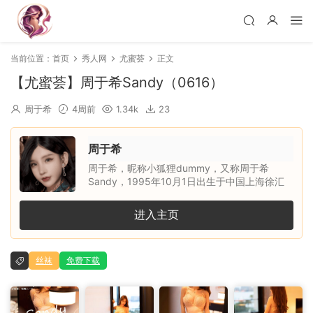
当前位置：
首页
秀人网
尤蜜荟
正文
【尤蜜荟】周于希Sandy（0616）
周于希
4周前
1.34k
23
周于希
周于希，昵称小狐狸dummy，又称周于希
Sandy，1995年10月1日出生于中国上海徐汇
区，天秤座，身高约165cm，三围
B88/W60/H86，毕业于上海交通大学医学院中
进入主页
医学专业。她是内地平面模特、一直播女主播，
曾为北京热度文化传媒有限公司女主播，凭借清
新甜美的外形、自然大方的镜头表现力和亲和力
丝袜
免费下载
受到关注。生活中的她兴趣广泛，喜欢旅游、时
尚、文艺与美食，个人语录是：根本没有正确的
选择，我们只能靠奋斗来使当初的选择显得正
确。