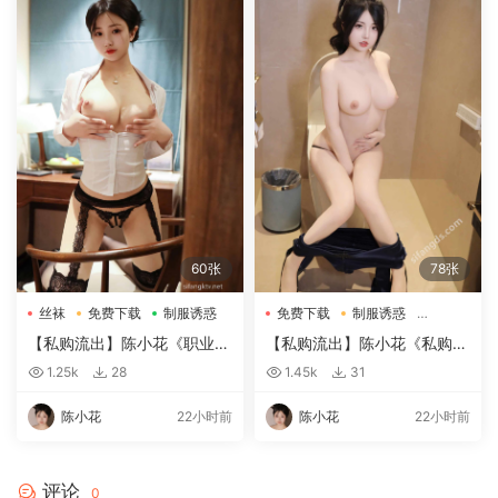
60张
78张
丝袜
免费下载
制服诱惑
免费下载
制服诱惑
大尺度
【私购流出】陈小花《职业装
【私购流出】陈小花《私购流
OL》（1941）
出》（09326）
1.25k
28
1.45k
31
陈小花
22小时前
陈小花
22小时前
评论
0