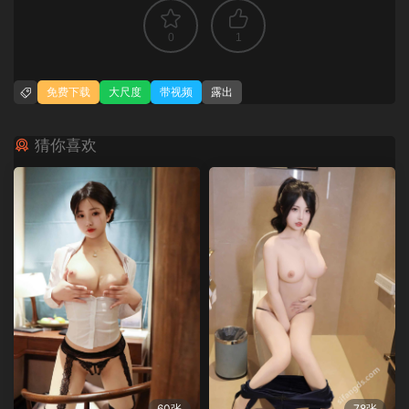
0
1
免费下载
大尺度
带视频
露出
猜你喜欢
60张
78张