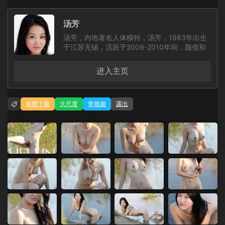
汤芳
汤芳，内地著名人体模特，汤芳，1983年出生
于江苏无锡，活跃于2009-2010年间，颜值和
身材都很出众，曾为著名人体摄影机构《相约中
国》（MetCN）拍摄过几套尺度颇大的人体摄
进入主页
影作品，在当时开创了大尺度人体摄影的先河，
因为此前的人体摄影，摄影师往往会刻意避开私
处，而模特们也非常不愿意在拍摄中暴露自己的
免费下载
大尺度
带视频
露出
私处，汤芳是首批不遮挡私处的人体模特，在有
些照片中甚至可以说是刻意展示，这种大胆的拍
摄手法在当时的摄影圈里掀起了一阵“艺术还是
色情的讨论”，也使得汤芳名声大震。随后汤芳
迅速的消失在人们的视野，除了《相约中国》的
几套作品，网上并没有其他私拍作品流出。