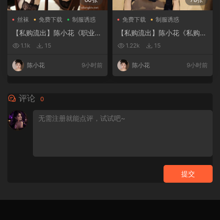
丝袜
免费下载
制服诱惑
免费下载
制服诱惑
大尺度
【私购流出】陈小花《职业装
【私购流出】陈小花《私购流
OL》（1941）
出》（09326）
1.1k
15
1.22k
15
陈小花
9小时前
陈小花
9小时前
评论
0
提交