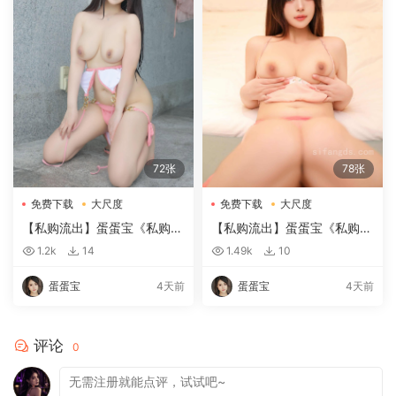
72张
78张
免费下载
大尺度
免费下载
大尺度
【私购流出】蛋蛋宝《私购流
【私购流出】蛋蛋宝《私购流
出》（10160）
出》（09040）
1.2k
14
1.49k
10
蛋蛋宝
4天前
蛋蛋宝
4天前
评论
0