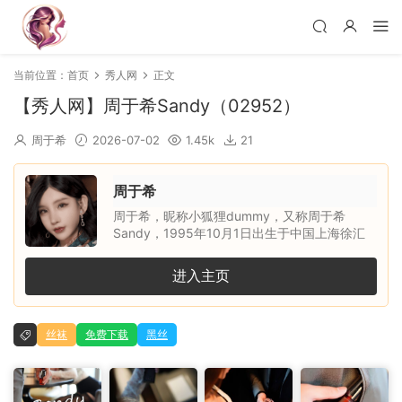
当前位置：
首页
秀人网
正文
【秀人网】周于希Sandy（02952）
周于希
2026-07-02
1.45k
21
周于希
周于希，昵称小狐狸dummy，又称周于希
Sandy，1995年10月1日出生于中国上海徐汇
区，天秤座，身高约165cm，三围
B88/W60/H86，毕业于上海交通大学医学院中
进入主页
医学专业。她是内地平面模特、一直播女主播，
曾为北京热度文化传媒有限公司女主播，凭借清
新甜美的外形、自然大方的镜头表现力和亲和力
丝袜
免费下载
黑丝
受到关注。生活中的她兴趣广泛，喜欢旅游、时
尚、文艺与美食，个人语录是：根本没有正确的
选择，我们只能靠奋斗来使当初的选择显得正
确。