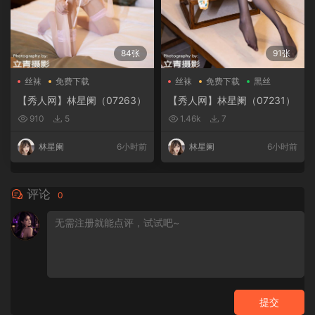
84张
91张
丝袜
免费下载
丝袜
免费下载
黑丝
【秀人网】林星阑（07263）
【秀人网】林星阑（07231）
910
5
1.46k
7
林星阑
6小时前
林星阑
6小时前
评论
0
提交