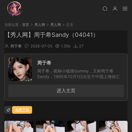
当前位置：
首页
秀人网
秀人网
正文
【秀人网】周于希Sandy（04041）
周于希
2026-07-05
1.35k
27
周于希
周于希，昵称小狐狸dummy，又称周于希
Sandy，1995年10月1日出生于中国上海徐汇
区，天秤座，身高约165cm，三围
B88/W60/H86，毕业于上海交通大学医学院中
进入主页
医学专业。她是内地平面模特、一直播女主播，
曾为北京热度文化传媒有限公司女主播，凭借清
新甜美的外形、自然大方的镜头表现力和亲和力
免费下载
受到关注。生活中的她兴趣广泛，喜欢旅游、时
尚、文艺与美食，个人语录是：根本没有正确的
选择，我们只能靠奋斗来使当初的选择显得正
确。