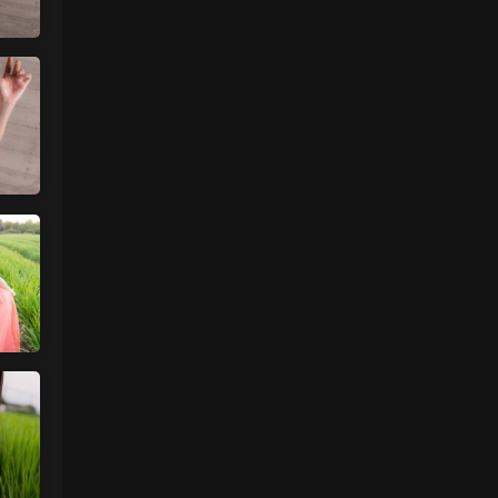
来源：
【国模套图】JK人前露出
（Ceasonshot99）
美国狼友 • 2天前
这个账号属于是推特最神秘的那一类，可以
当规则怪谈来看了：不接推广，也不投推
广...
来源：
【国模套图】JK人前露出
（Ceasonshot99）
美国狼友 • 2天前
脸也太假了，不过骚是真的骚，p34随地小
便憋不住了，建议摄影师拍完趴地上舔干净
别...
来源：
【国模套图】JK人前露出
（Ceasonshot99）
魅影画廊
• 2天前