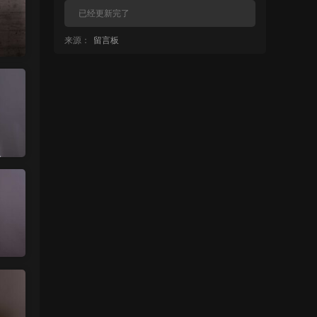
已经更新完了
来源：
留言板
中国狼友 • 10小时前
蠢沫沫的啥时候更新
来源：
留言板
中国狼友 • 10小时前
蠢沫沫的写真快更新了吗
来源：
留言板
魅影画廊
• 10小时前
这个系列就是这样 模特都是给钱拍个一篇
两篇的
来源：
【ISS系列】大学生萌妹