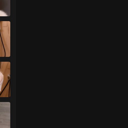
肉丝袜 • 12小时前
挺喜欢这个小美眉的就是找不到她其他的照
片
来源：
【ISS系列】大学生萌妹
魅影画廊
• 1天前
谷歌浏览器
来源：
留言板
中国狼友 • 1天前
视频总是卡顿，用什么浏览器比较好
来源：
留言板
美国狼友 • 2天前
真人估计和照片差十万八千里 不然被帽子
人脸了直接落网