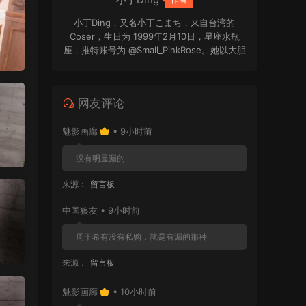
小丁Ding，又名小丁こまち，来自台湾的
Coser，生日为 1999年2月10日，星座水瓶
座，推特账号为 @Small_PinkRose。她以大胆
鲜明的造型风格和二次元角色演绎受到关注，
作品多围绕 Cosplay 写真与个人创作展开，在
相关圈层中具有一定辨识度。
网友评论
魅影画廊
• 9小时前
没有明显漏的
来源：
留言板
中国狼友 • 9小时前
周于希有没有私购，就是有漏的那种
来源：
留言板
魅影画廊
• 10小时前