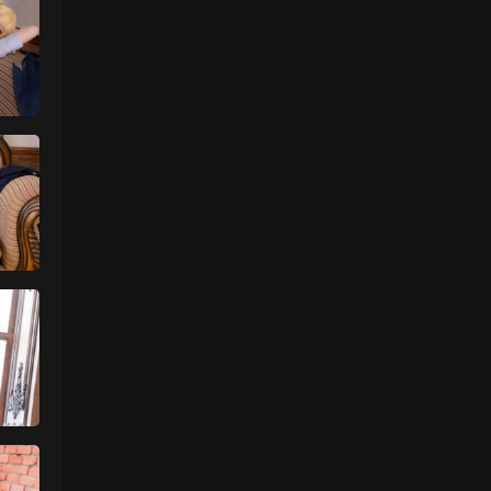
中国狼友 • 4天前
有没有小肉肉咪最新几套的私购流出的画廊
大大
来源：
留言板
魅影画廊
• 4天前
拍摄角度问题吧
来源：
钛合金TiTi《含香》
魅影画廊
• 4天前
有 过几天更新
来源：
留言板
hotdogin • 5天前